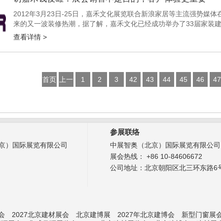
2012年3月23日-25日，嘉禾文化展览联合新浪家居等主流强势媒
来的又一波装修热潮，据了解，嘉禾文化已经成功举办了33届家装
上新一轮的家装饕餮盛宴。这届展会秉承“健康・环保・低碳”的主题理.
查看详情 >
首页
上一
1
2
3
42
43
44
45
46
47
页
参展联络
京）国际展览有限公司
中展智奥（北京）国际展览有限公司
展会热线： +86 10-84606672
公司地址：北京朝阳区北三环东路6号
会
2027北京建材展会
北京建博展
2027年北京建博会
新型门窗展