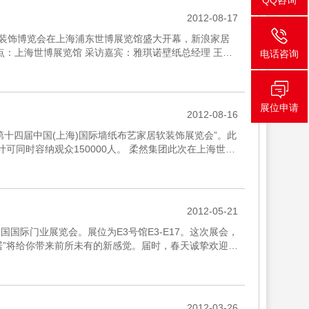
QQ咨询
2012-08-17
家居软装饰博览会在上海浦东世博展览馆盛大开幕，新浪家居
地点：上海世博展览馆 采访嘉宾：雅琪诺壁纸总经理 王旗
电话咨询
展位申请
2012-08-16
“第十四届中国(上海)国际墙纸布艺家居软装饰展览会”。此
计可同时容纳观众150000人。 柔然集团此次在上海世博
2012-05-21
国国际门业展览会。展位为E3号馆E3-E17。这次展会，
居”将给你带来前所未有的新感觉。届时，春天诚挚欢迎全
2012-03-26