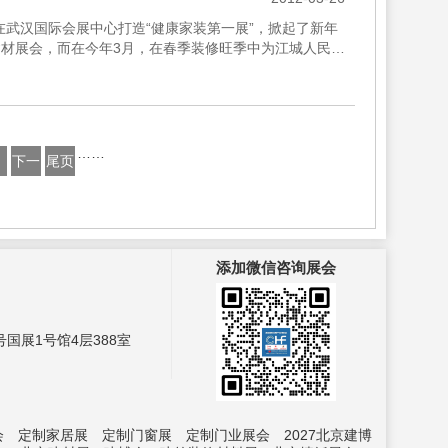
体在武汉国际会展中心打造“健康家装第一展”，掀起了新年
建材展会，而在今年3月，在春季装修旺季中为江城人民献
..
……
下一
尾页
页
添加微信咨询展会
国展1号馆4层388室
会
定制家居展
定制门窗展
定制门业展会
2027北京建博