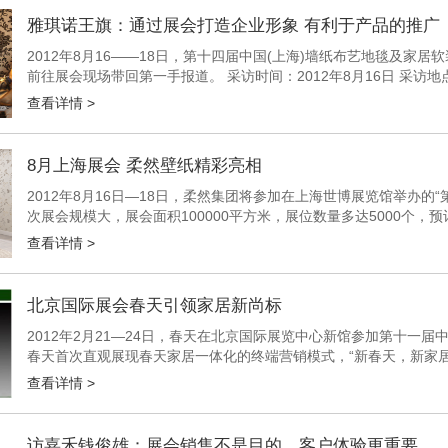
雅琪诺王旗：通过展会打造企业形象 有利于产品的推广
2012年8月16――18日，第十四届中国(上海)墙纸布艺地毯及
前往展会现场带回第一手报道。 采访时间：2012年8月16日 采访
雅琪诺壁纸总经理 王旗 【新浪家居】：...
查看详情 >
8月上海展会 柔然壁纸精彩亮相
2012年8月16日―18日，柔然集团将参加在上海世博展览馆举办的
次展会规模大，展会面积100000平方米，展位数量多达5000个，预
展览馆的展位为中厅T01，洽谈室在4号馆79...
查看详情 >
北京国际展会春天引领家居新尚标
2012年2月21―24日，春天在北京国际展览中心新馆参加第十一届中
春天首次直观展现春天家居一体化的终端营销模式，“新春天，新家
国各地经销商和业内朋友莅临现场参观、指导！...
查看详情 >
访嘉禾钱俊雄：展会销售不是目的，客户体验更重要