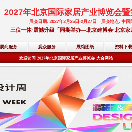
2027年北京国际家居产业博览会
展会日期: 2027年2月25日-2月27日 展会地点:
三位一体·震撼升级「同期举办—北京建博会·北京家
欢迎访问·2027年北京国际家居产业博览会·大会网站
展商服务
观众服务
展馆图纸
资料下
倒计时·距离展会开幕还有
201
天
18
小时
26
分
04
秒
欢迎访问·2027年北京国际家居产业博览会·大会网站
倒计时·距离展会开幕还有
201
天
18
小时
26
分
04
秒