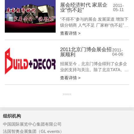
及材料展览会于苏州工业园区国际博
展会经济时代 家居企
2011-
业“伤不起”
05-11
览中心隆重开幕。 开幕式 中国家具
协会理事长朱长岭、江苏省家具协会
“不得不”参与的展会 发展渠道 增加下
会长冯建...
级分销商 人气不足 厂家称“伤不起”
产品无创新 缺乏展览意义 参与展会
查看详情 >
的经销商、设计师更多的是希望在展
会上发现亮点，有吸引人眼球的新产
品。但是大多数与会者反应，展会陈
2011北京门博会展会招
2011-
展顺利
04-06
列的产品没什么新意，而且每个品牌
的产品都差不多，毫无明显差别。厂
招展至今，北京门博会得到了众多企
家更多的...
业的支持与关注。除了北京TATA、广
东润成创展等大型知名企业再度参展
查看详情 >
以提升品牌影响力、巩固行业地位之
外，爱贝斯、瑞中天明、关亨木门、
……
三威木业、沃家木门等新一代门类生
产企业也纷纷借北京门博会之势推出
新品，如爱贝斯的“都市大写意”系
列、瑞中天明的耶鲁装甲门及耶鲁装
组织机构
甲...
中国国际展览中心集团有限公司
法国智奥会展集团（GL events）