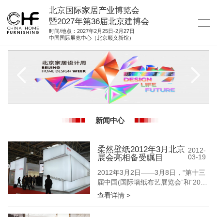
北京国际家居产业博览会
暨2027年第36届北京建博会
时间/地点：2027年2月25日-2月27日
中国国际展览中心（北京顺义新馆）
网站首页
关于我们
展商服务
观众服务
新闻中心
展馆图纸
资料下载
柔然壁纸2012年3月北京
2012-
展会亮相备受瞩目
03-19
集团展会
2012年3月2日――3月8日，“第十三
参展联络
届中国(国际墙纸布艺展览会”和“2012
中国墙纸行业博览会”先后在北京国家
查看详情 >
会议中心和北京新国展举行。此次展
会吸引了几百家壁纸企业参展，更是