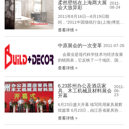
吸引了全国各地建材经销商和有意经
柔然壁纸在上海两大展
2011-
会大放异彩
08-24
营壁纸的经销商前来参观洽谈。 柔然
场馆的外立面 参展商在翻看柔然新版
2011年8月16日―8月19日期
本 柔然集团...
间，“2011中国墙纸行业(上海)博览
会”和“第十二届中国(上海)国际墙纸布
查看详情 >
艺展览会”分别在上海光大会展中心和
上海世博展览中心隆重举行。壁纸行
业知名企业柔然参加了两大展会，并
中原展会的一次变革
2011-07-26
受到极大关注。 两大壁纸展会同时在
会展业是现代科学技术与经济发展
上海展开，汇聚了600多家企业参
的晴雨表，它反映了一个地区、国家
展，吸引了行业内...
乃至全球科学技术和经济发展的历
查看详情 >
程。20世纪80年代以来，中国会展业
每年以20%的速度持续快速发展。
2008年全国会展活动项目总量达20万
6.23苏州办公及酒店家
2011-
个，经贸展览会的总量达到4490个，
具、木工机械及材料展会
06-
展览会展出总面积为4517万平方米，
23
开幕
会展从业总人数为67...
6月23日盛大开幕 续写民用家具展辉
煌篇章 6月23日，由江苏省家具协
会、苏州市家具协会、蠡口家具协
查看详情 >
会、赵艺学商务策划机构联合承办的
2011苏州办公及酒店家具、木工机械