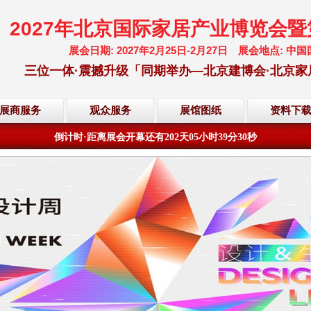
2027年北京国际家居产业博览会
展会日期: 2027年2月25日-2月27日 展会地点:
三位一体·震撼升级「同期举办—北京建博会·北京家
欢迎访问·2027年北京国际家居产业博览会·大会网站
展商服务
观众服务
展馆图纸
资料下
倒计时·距离展会开幕还有
202
天
05
小时
39
分
30
秒
欢迎访问·2027年北京国际家居产业博览会·大会网站
倒计时·距离展会开幕还有
202
天
05
小时
39
分
30
秒