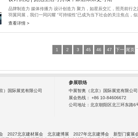
品牌制造力 媒体传播力 设计创造力 聚力，如星辰交汇，照亮前行之
羽翼同展，我们一同闪耀 “可持续性”已成为当下社会的关注焦点，
方式。 “可持续性”覆盖生态环保、健康安全、资源节约、人文关怀等，
查看详情 >
1
2
3
45
46
47
下一
尾页
页
参展联络
京）国际展览有限公司
中展智奥（北京）国际展览有限公司
展会热线： +86 10-84606672
公司地址：北京朝阳区北三环东路6号
会
2027北京建材展会
北京建博展
2027年北京建博会
新型门窗展