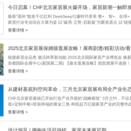
今日启幕！CHF北京家居展火爆开场，家居新潮一触即
焕新“国补”散发千亿红利 DeekSeep引爆时代变革 整+、智+、全
家居行业专业综合大展为姿 以“破局·立势·启新篇”为聚首原点 以“
京为圆、辐射全球的家居盛宴 3000+品牌、1...
查看详情 >
2025北京家居展保姆级逛展攻略！展商剧透/精彩活动/
链接家居全品类 激活跨界新动能 2025北京国际家居产业博览会 焕新
首都国际会展中心(新国展二期) 【最全逛展攻略】助您观展不迷路！ *建
览中心（顺义馆） 观众入口：东、南、西登录厅...
查看详情 >
从建材基底到空间革命，三月北京家居展布局全产业生
CHF北京家居展就已开始打造产业升级的"战略枢纽" 3月之约，不仅
底×定制中枢×软装终端的黄金三角 构筑起万亿级家居产业的完整作战
将跨界经销商×先锋设计师×匠心装企×优质供应链企业等行业用...
查看详情 >
设计洞见 | 拥抱生活可持续，家居未来更可期